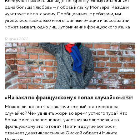
Всех участников олимпиады по французскому объединяет
одна большая любовь — любовь к языку Мольера. Каждый
чувствует её по-своему. Пообщавшись с ребятами, мы
удивились, насколько многогранные эмоции и ассоциации
может вызвать одно лишь упоминание французского языка
12 июня 2022
«На закл по французскому я попал случайно»￼￼
Можно ли попасть на заключительный этап всеросса
случайно? Чем удивить жюри во время устного тура? Что
больше всего запомнилось участникам олимпиады по
французскому этого года? На эти и другие вопросы
отвечает девятиклассник из Омской области Никита
Денисов.