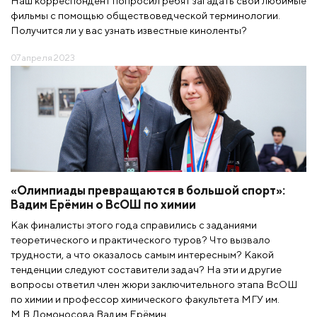
Наш корреспондент попросил ребят загадать свои любимые
фильмы с помощью обществоведческой терминологии.
Получится ли у вас узнать известные киноленты?
07 апреля 2023
«Олимпиады превращаются в большой спорт»:
Вадим Ерёмин о ВсОШ по химии
Как финалисты этого года справились с заданиями
теоретического и практического туров? Что вызвало
трудности, а что оказалось самым интересным? Какой
тенденции следуют составители задач? На эти и другие
вопросы ответил член жюри заключительного этапа ВсОШ
по химии и профессор химического факультета МГУ им.
М.В.Ломоносова Вадим Ерёмин.