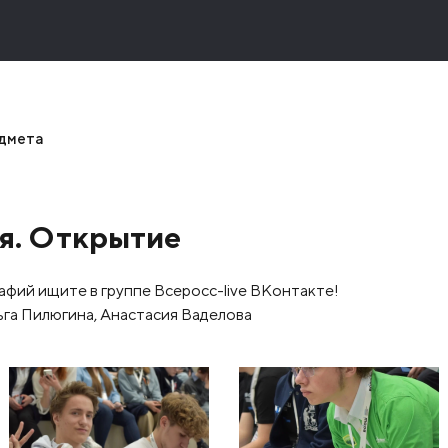
едмета
я. Открытие
фий ищите в группе Всеросс-live ВКонтакте!
га Пилюгина, Анастасия Ваделова