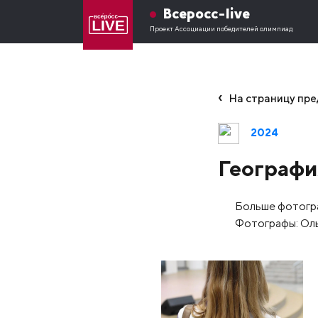
Всеросс-live
Проект Ассоциации победителей олимпиад
На страницу пр
2024
Географи
Больше фотогра
Фотографы: Оль