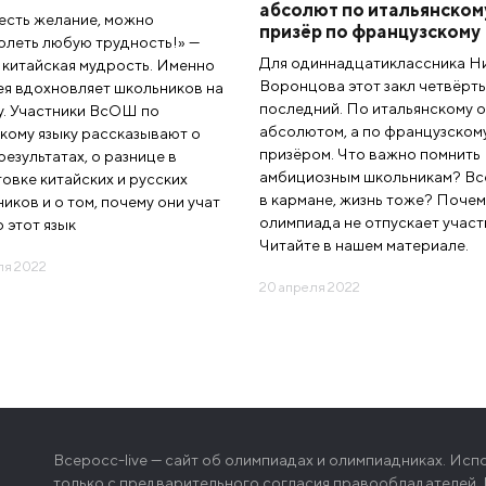
абсолют по итальянском
есть желание, можно
призёр по французскому
леть любую трудность!» —
Для одиннадцатиклассника Н
 китайская мудрость. Именно
Воронцова этот закл четвёрты
ея вдохновляет школьников на
последний. По итальянскому о
у. Участники ВсОШ по
абсолютом, а по французском
кому языку рассказывают о
призёром. Что важно помнить
результатах, о разнице в
амбициозным школьникам? Вс
овке китайских и русских
в кармане, жизнь тоже? Почем
иков и о том, почему они учат
олимпиада не отпускает учас
 этот язык
Читайте в нашем материале.
ля 2022
20 апреля 2022
Всеросс-live — сайт об олимпиадах и олимпиадниках. Ис
только с предварительного согласия правообладателей. В