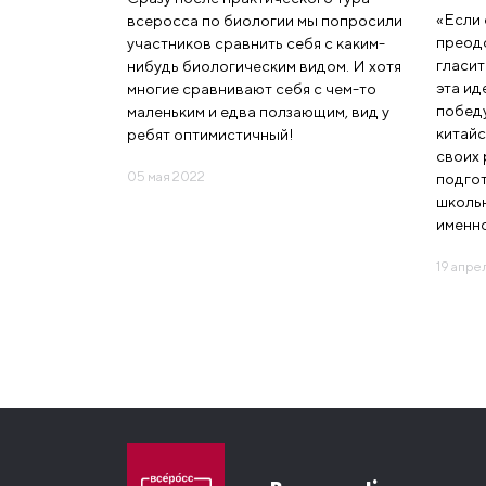
«Если 
всеросса по биологии мы попросили
преодо
участников сравнить себя с каким-
гласит
нибудь биологическим видом. И хотя
эта ид
многие сравнивают себя с чем-то
побед
маленьким и едва ползающим, вид у
китайс
ребят оптимистичный!
своих 
05 мая 2022
подгот
школьн
именно
19 апре