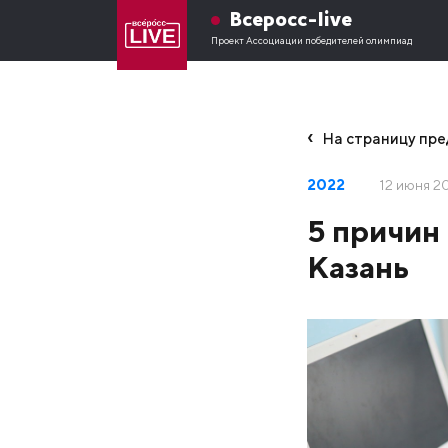
Всеросс-live
Проект Ассоциации победителей олимпиад
На страницу пр
2022
12 июня 2
5 причин 
Казань