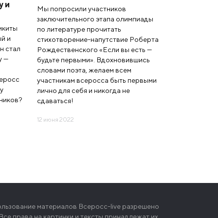
у и
Мы попросили участников
заключительного этапа олимпиады
икиты
по литературе прочитать
й и
стихотворение-напутствие Роберта
н стал
Рождественского «Если вы есть —
у —
будьте первыми». Вдохновившись
словами поэта, желаем всем
еросс
участникам всеросса быть первыми
у
лично для себя и никогда не
тников?
сдаваться!
12 июня 2022
пользование материалов Всеросс-live разрешено
се права на картинки и тексты принадлежат их