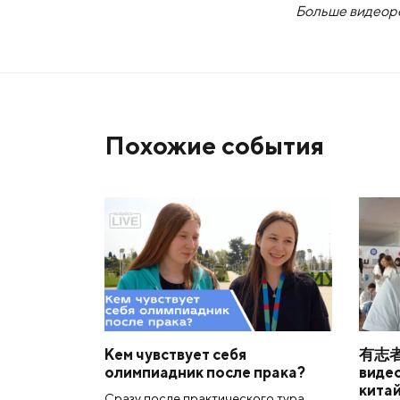
Больше видеоре
Похожие события
Кем чувствует себя
有志
олимпиадник после прака?
виде
кита
Сразу после практического тура