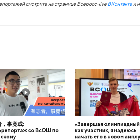
портажей смотрите на странице Всеросс-live
ВКонтакте
и 
者，事竟成:
«Завершая олимпиадный
орепортаж со ВсОШ по
как участник, я надеюсь
йскому
начать его в новом амплу