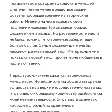
тех аспектах, к которым готовился в меньшей
степени. Тем не менее я решил все задания,
оставив побольше времени на творческие
работы. Именно на них я возлагаю свои
последние надежды. Тур оказался гораздо
сложнее, чем я ожидал. Но растерянности места
не было: понимал, что волнение заберёт ещё
больше баллов. Самым сложным для меня был
лексико-грамматический тест. Интересным мне
показался первый текст про интернет-общение в
части по чтению.
Перед туром, как мне кажется, я волновался
меньше всех. Но, видимо, из-за общего выгорания
усталость взяла верх непосредственно на этапах,
что привело к большому количеству ошибок из-за
моей невнимательности. Этот закл я оцениваю
как более сложный по сравнению с
прошлогодними заданиями.