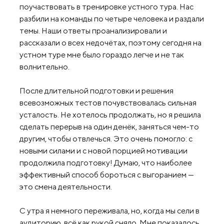
поучаствовать в тренировке устного тура. Нас
разбили на команды по четыре человека и раздали
темы. Наши ответы проанализировали и
рассказали о всех недочётах, поэтому сегодня на
устном туре мне было гораздо легче и не так
волнительно.
После длительной подготовки и решения
всевозможных тестов почувствовалась сильная
усталость. Не хотелось продолжать, но я решила
сделать перерыв на один денёк, заняться чем-то
другим, чтобы отвлечься. Это очень помогло: с
новыми силами и с новой порцией мотивации
продолжила подготовку! Думаю, что наиболее
эффективный способ бороться с выгоранием —
это смена деятельности.
С утра я немного переживала, но, когда мы сели в
аудиторию, всё как рукой сняло. Мне показалось,