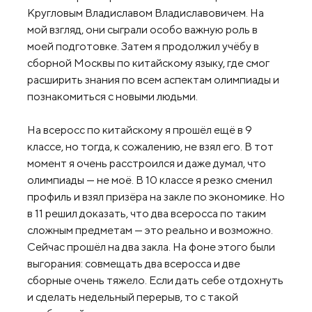
Кругловым Владиславом Владиславовичем. На
мой взгляд, они сыграли особо важную роль в
моей подготовке. Затем я продолжил учёбу в
сборной Москвы по китайскому языку, где смог
расширить знания по всем аспектам олимпиады и
познакомиться с новыми людьми.
На всеросс по китайскому я прошёл ещё в 9
классе, но тогда, к сожалению, не взял его. В тот
момент я очень расстроился и даже думал, что
олимпиады — не моё. В 10 классе я резко сменил
профиль и взял призёра на закле по экономике. Но
в 11 решил доказать, что два всеросса по таким
сложным предметам — это реально и возможно.
Сейчас прошёл на два закла. На фоне этого были
выгорания: совмещать два всеросса и две
сборные очень тяжело. Если дать себе отдохнуть
и сделать недельный перерыв, то с такой