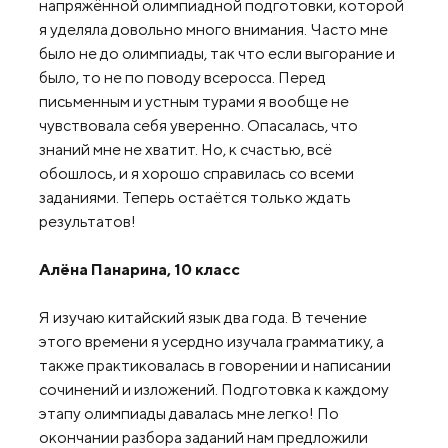
напряжённой олимпиадной подготовки, которой
я уделяла довольно много внимания. Часто мне
было не до олимпиады, так что если выгорание и
было, то не по поводу всеросса. Перед
письменным и устным турами я вообще не
чувствовала себя уверенно. Опасалась, что
знаний мне не хватит. Но, к счастью, всё
обошлось, и я хорошо справилась со всеми
заданиями. Теперь остаётся только ждать
результатов!
Алёна Панарина, 10 класс
Я изучаю китайский язык два года. В течение
этого времени я усердно изучала грамматику, а
также практиковалась в говорении и написании
сочинений и изложений. Подготовка к каждому
этапу олимпиады давалась мне легко! По
окончании разбора заданий нам предложили