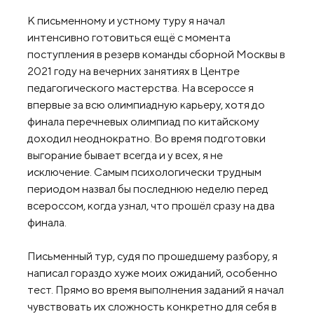
К письменному и устному туру я начал
интенсивно готовиться ещё с момента
поступления в резерв команды сборной Москвы в
2021 году на вечерних занятиях в Центре
педагогического мастерства. На всероссе я
впервые за всю олимпиадную карьеру, хотя до
финала перечневых олимпиад по китайскому
доходил неоднократно. Во время подготовки
выгорание бывает всегда и у всех, я не
исключение. Самым психологически трудным
периодом назвал бы последнюю неделю перед
всероссом, когда узнал, что прошёл сразу на два
финала.
Письменный тур, судя по прошедшему разбору, я
написал гораздо хуже моих ожиданий, особенно
тест. Прямо во время выполнения заданий я начал
чувствовать их сложность конкретно для себя в