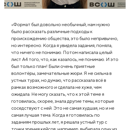
«Формат был довольно необычный, нам нужно
было рассказать различные подходы к
происхождению общества, это было непривычно,
но интересно. Когда я увидела задания, поняла,
что ничего не понимаю. Потом написала целый
лист А4 того, что, как казалось, не понимаю. И это
был только план! Были очень приятные
волонтёры, замечательные жюри. Я не сильна в
устных турах, но думаю, что рассказала всё в
рамках возможного и сделала не хуже, чем
ожидала. Не могу сказать, что к этой теме я
готовилась, скорее, знала другие темы, которые
соседствуют с ней. Это не самая худшая, но и не
самая лучшая тема. Когда я готовилась по
заданиям прошлых лет, я решала устный тур с
точки зрения кейсов: например, выбирала одну из