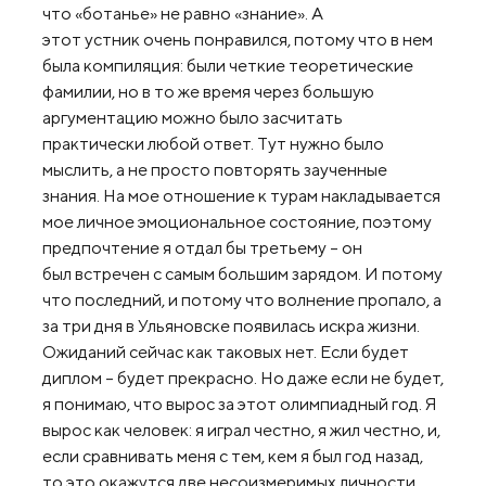
что «ботанье» не равно «знание». А
этот устник очень понравился, потому что в нем
была компиляция: были четкие теоретические
фамилии, но в то же время через большую
аргументацию можно было засчитать
практически любой ответ. Тут нужно было
мыслить, а не просто повторять заученные
знания. На мое отношение к турам накладывается
мое личное эмоциональное состояние, поэтому
предпочтение я отдал бы третьему – он
был встречен с самым большим зарядом. И потому
что последний, и потому что волнение пропало, а
за три дня в Ульяновске появилась искра жизни.
Ожиданий сейчас как таковых нет. Если будет
диплом – будет прекрасно. Но даже если не будет,
я понимаю, что вырос за этот олимпиадный год. Я
вырос как человек: я играл честно, я жил честно, и,
если сравнивать меня с тем, кем я был год назад,
то это окажутся две несоизмеримых личности.