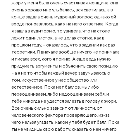
жюри у меня была очень счастливая женщина: она
очень хорошо мне улыбалась, вся светилась, а в
конце задала очень мудреный вопрос, однако ей
вроде понравилось, как я на него ответила. Когда
я зашла в аудиторию, то увидела, что на столе
лежит один листок, а не целая стопка, как в
прошлом году, – оказалось, что в задании как раз
теоретики. Я вначале вообще ничего не понимала
и писала всех, кого я помню. А еще ведь нужно
придумать аргументы и объяснить свою позицию
– а я не то чтобы каждый вечер задумываюсь о
том, искусственное у нас общество или
естественное. Пока нет баллов, мы либо
переоцениваем, либо недооцениваем себя, и
тебе никогда не удастся залезть в голову к жюри.
Все очень сильно зависит от личности, от
человеческого фактора проверяющего, из-за
чего нельзя угадать, какой у тебя будет балл. Пока
ты не увидишь свою работу, сказать о ней ничего