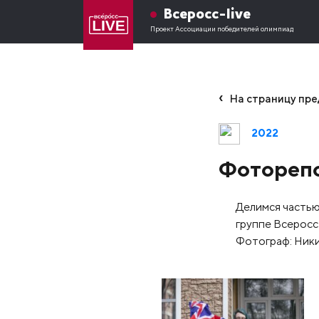
Всеросс-live
Проект Ассоциации победителей олимпиад
На страницу пр
2022
Фоторепо
Делимся частью
группе Всеросс
Фотограф: Ник