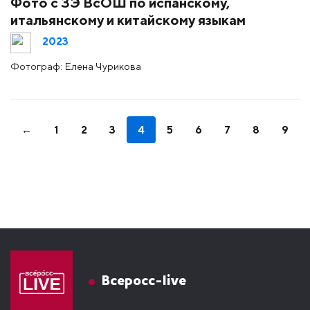
Фото с ЗЭ ВсОШ по испанскому,
итальянскому и китайскому языкам
2023
Фотограф: Елена Чурикова
←
1
2
3
4
5
6
7
8
9
Всеросс-live