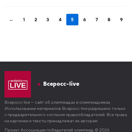
←
1
2
3
4
5
6
7
8
9
Всеросс-live
Всеросс-live — сайт об олимпиадах и олимпиадниках.
Использование материалов Всеросс-live разрешено только
с предварительного согласия правообладателей. Все права
на картинки и тексты принадлежат их авторам.
Проект
Ассоциации победителей олимпиад
© 2026