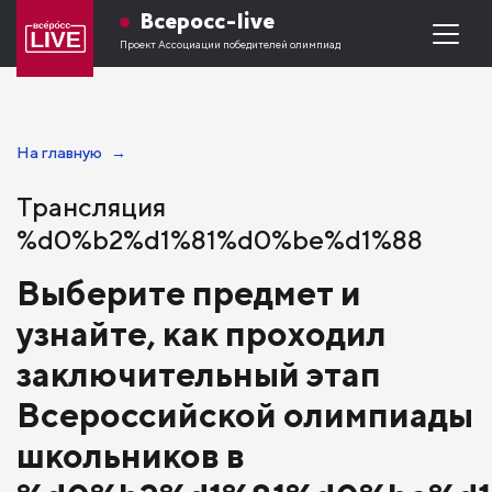
Всеросс-live
Проект Ассоциации победителей олимпиад
На главную
Трансляция
%d0%b2%d1%81%d0%be%d1%88
Выберите предмет и
узнайте, как проходил
заключительный этап
Всероссийской олимпиады
школьников в