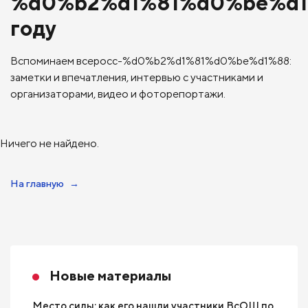
%d0%b2%d1%81%d0%be%d
году
Вспоминаем всеросс-%d0%b2%d1%81%d0%be%d1%88:
заметки и впечатления, интервью с участниками и
организаторами, видео и фоторепортажи.
Ничего не найдено.
На главную
Новые материалы
Место силы: как его нашли участники ВсОШ по