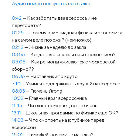
Аудио можно послушать по ссылке.
0:42
— Как заботать два всеросса и не
перегореть?
01:25
— Почему олимпиадная физика и экономика
на самом деле похожи? (немножко)
02:12
— Жизнь за неделю до закла
03:56
— Когда надо справляться с волнением?
05:05
— Как регионы уживаются с московской
сборной?
06:36
— Наставник это круто
7:10
— Учимся поддерживать друзей на всероссе
08:03
— Тюмень strong
10:32
— Главный враг всероссника
11:45
— Читлист помогает, но не очень
13:11
— Школьная программа по физике еще ОК?
14:03
— Что смотреть на ютубчике перед
всероссом
15:01
— Тимофей, почему не матеша?