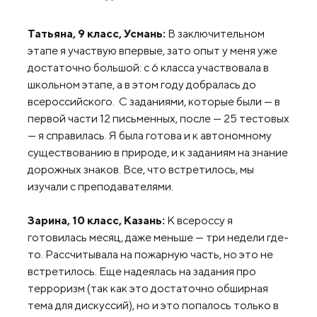
Татьяна, 9 класс, Усмань:
В заключительном
этапе я участвую впервые, зато опыт у меня уже
достаточно большой: с 6 класса участвовала в
школьном этапе, а в этом году добралась до
всероссийского. С заданиями, которые были — в
первой части 12 письменных, после — 25 тестовых
— я справилась. Я была готова и к автономному
существованию в природе, и к заданиям на знание
дорожных знаков. Все, что встретилось, мы
изучали с преподавателями.
Зарина, 10 класс, Казань:
К всероссу я
готовилась месяц, даже меньше — три недели где-
то. Рассчитывала на пожарную часть, но это не
встретилось. Еще надеялась на задания про
терроризм (так как это достаточно обширная
тема для дискуссий), но и это попалось только в