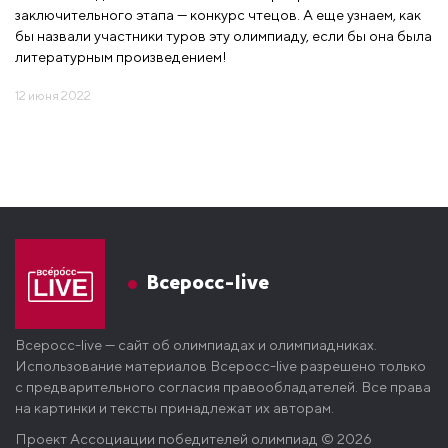
заключительного этапа — конкурс чтецов. А еще узнаем, как
бы назвали участники туров эту олимпиаду, если бы она была
литературным произведением!
12 июня 2022
Всеросс-live
Всеросс-live — сайт об олимпиадах и олимпиадниках.
Использование материалов Всеросс-live разрешено только
с предварительного согласия правообладателей. Все права
на картинки и тексты принадлежат их авторам.
Проект
Ассоциации победителей олимпиад
© 2026