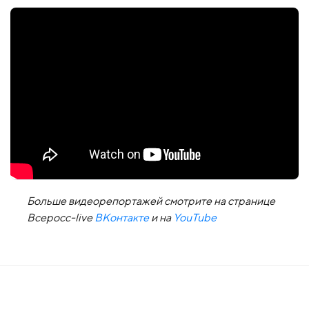
Больше видеорепортажей смотрите на странице
Всеросс-live
ВКонтакте
и на
YouTube