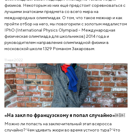
физиков. Некоторым из них ещё предстоит соревноваться с
лучшими знатоками предмета со всего мира на
межднародных олимпиадах. О том, что такое межнар и как
пройти отбор на него, мы повогорили с золотым медалистом
IPhO (International Physics Olympiad – Международная
физическая олимпиада для школьников) 2014 года и
руководителем направления олимпиадной физики в
московской школе 1329 Романом Захаровым.
11 мая 2022
«На закл по французскому я попал случайно»￼￼
Можно ли попасть на заключительный этап всеросса
случайно? Чем удивить жюри во время устного тура? Что