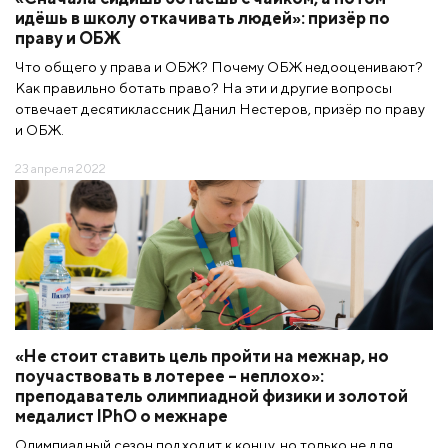
идёшь в школу откачивать людей»: призёр по
праву и ОБЖ
Что общего у права и ОБЖ? Почему ОБЖ недооценивают?
Как правильно ботать право? На эти и другие вопросы
отвечает десятиклассник Данил Нестеров, призёр по праву
и ОБЖ.
23 апреля 2022
«Не стоит ставить цель пройти на межнар, но
поучаствовать в лотерее – неплохо»:
преподаватель олимпиадной физики и золотой
медалист IPhO о межнаре
Олимпиадный сезон подходит к концу, но только не для