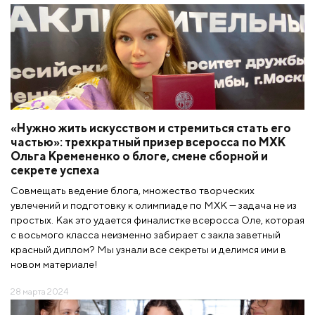
«Нужно жить искусством и стремиться стать его
частью»: трехкратный призер всеросса по МХК
Ольга Кремененко о блоге, смене сборной и
секрете успеха
Совмещать ведение блога, множество творческих
увлечений и подготовку к олимпиаде по МХК — задача не из
простых. Как это удается финалистке всеросса Оле, которая
с восьмого класса неизменно забирает с закла заветный
красный диплом? Мы узнали все секреты и делимся ими в
новом материале!
28 марта 2024