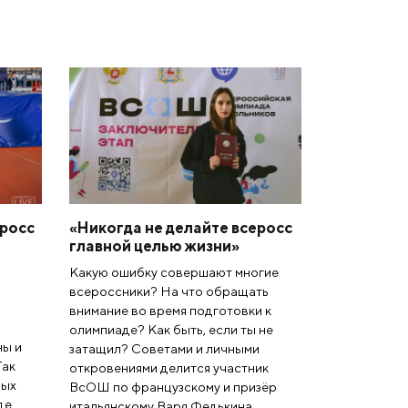
еросс
«Никогда не делайте всеросс
главной целью жизни»
Какую ошибку совершают многие
всероссники? На что обращать
внимание во время подготовки к
олимпиаде? Как быть, если ты не
ы и
затащил? Советами и личными
Так
откровениями делится участник
ных
ВсОШ по французскому и призёр
де.
итальянскому Варя Федькина.