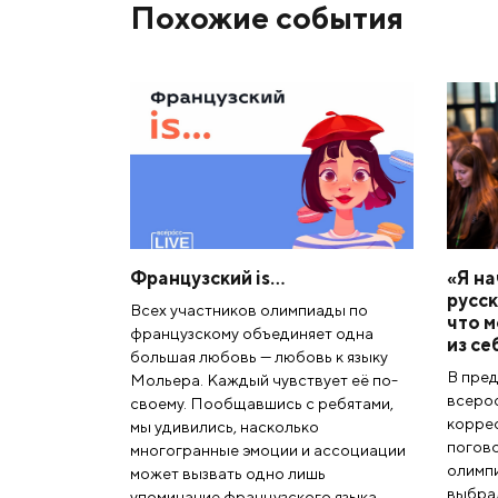
Похожие события
Французский is…
«Я на
русск
Всех участников олимпиады по
что м
французскому объединяет одна
из се
большая любовь — любовь к языку
В пре
Мольера. Каждый чувствует её по-
всерос
своему. Пообщавшись с ребятами,
коррес
мы удивились, насколько
погово
многогранные эмоции и ассоциации
олимпи
может вызвать одно лишь
выбрал
упоминание французского языка