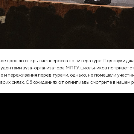
кве прошло открытие всеросса по литературе. Под звуки дж
удентами вуза-организатора МПГУ, школьников поприветс
е и переживания перед турами, однако, не помешали участн
своих силах. Об ожиданиях от олимпиады смотрите в нашем 