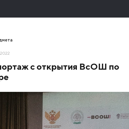
едмета
 2022
ортаж с открытия ВсОШ по
ре