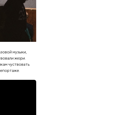
азовой музыки,
твовали жюри.
икам чуствовать
репортаже.