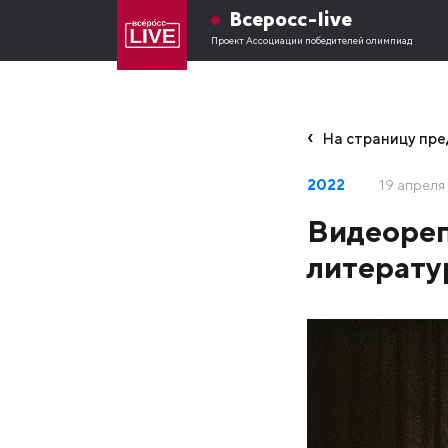
Всеросс-live
Проект Ассоциации победителей олимпиад
На страницу пр
2022
19 апреля
Видеореп
литерату