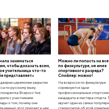
чала заниматься
Можно ли попасть на вс
им, чтобы доказать всем,
по физкультуре, не имея
оя учительница что-то
спортивного разряда?
бя представляет»
Спойлер: можно!
ддверии церемонии закрытия
На всероссе по физкультуре
са по русскому языку
соревнуются одни
пондентка Всеросс-live
профессиональные спортсмен
рила с участниками
кандидаты в мастера спорта. 
ады о том, почему они
звучит один из самых популяр
и именно этот предмет и чем
стереотипов об этой олимпиа