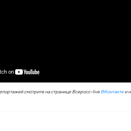
портажей смотрите на странице Всеросс-live
ВКонтакте
и 