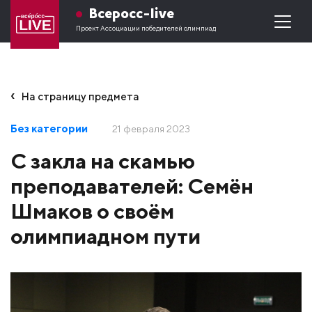
Всеросс-live
Проект Ассоциации победителей олимпиад
На страницу предмета
Без категории
21 февраля 2023
С закла на скамью
преподавателей: Семён
Шмаков о своём
олимпиадном пути