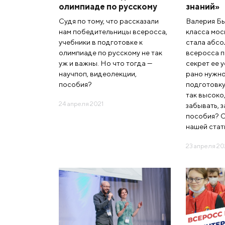
олимпиаде по русскому
знаний»
Судя по тому, что рассказали
Валерия Бы
нам победительницы всеросса,
класса мос
учебники в подготовке к
стала абс
олимпиаде по русскому не так
всеросса п
уж и важны. Но что тогда —
секрет ее 
научпоп, видеолекции,
рано нужно
пособия?
подготовку
так высоко,
24 апреля 2021
забывать, 
пособия? О
нашей стат
23 апреля 20