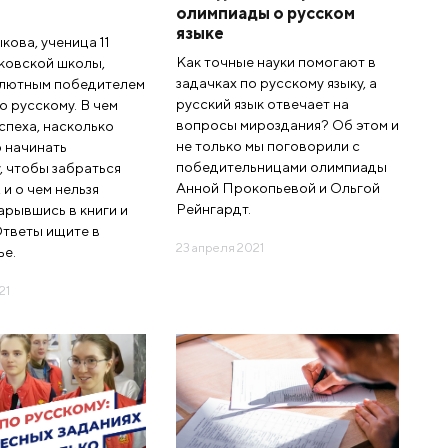
олимпиады о русском
языке
кова, ученица 11
Как точные науки помогают в
ковской школы,
задачках по русскому языку, а
олютным победителем
русский язык отвечает на
о русскому. В чем
вопросы мироздания? Об этом и
успеха, насколько
не только мы поговорили с
 начинать
победительницами олимпиады
, чтобы забраться
Анной Прокопьевой и Ольгой
 и о чем нельзя
Рейнгардт.
зарывшись в книги и
тветы ищите в
23 апреля 2021
ье.
21