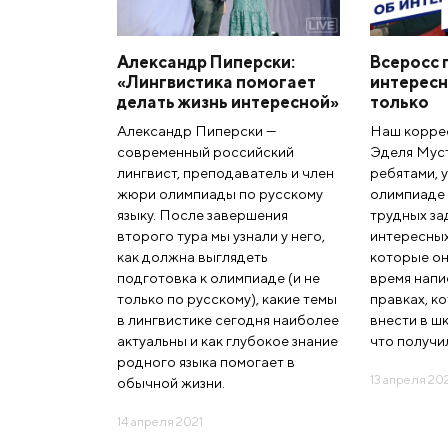
Александр Пиперски:
Всеросс 
«Лингвистика помогает
интересн
делать жизнь интересной»
только
Александр Пиперски —
Наш корре
современный российский
Эделя Мус
лингвист, преподаватель и член
ребятами, 
жюри олимпиады по русскому
олимпиаде 
языку. После завершения
трудных за
второго тура мы узнали у него,
интересных
как должна выглядеть
которые он
подготовка к олимпиаде (и не
время напис
только по русскому), какие темы
правках, к
в лингвистике сегодня наиболее
внести в ш
актуальны и как глубокое знание
что получи
родного языка помогает в
13 апреля 20
обычной жизни.
14 апреля 2021