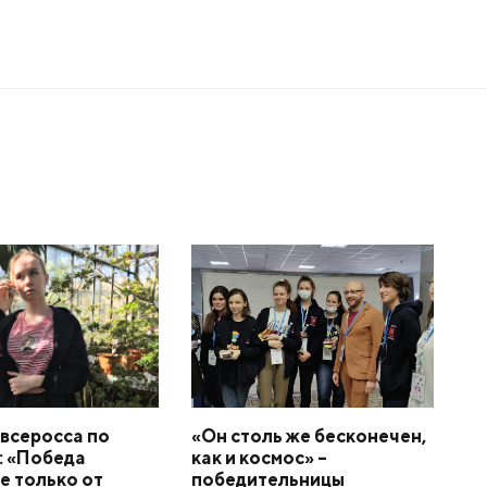
и
всеросса по
«Он столь же бесконечен,
: «Победа
как и космос» –
не только от
победительницы