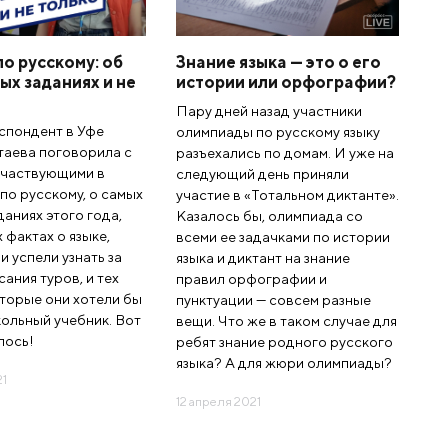
по русскому: об
Знание языка — это о его
ых заданиях и не
истории или орфографии?
Пару дней назад участники
спондент в Уфе
олимпиады по русскому языку
таева поговорила с
разъехались по домам. И уже на
участвующими в
следующий день приняли
по русскому, о самых
участие в «Тотальном диктанте».
даниях этого года,
Казалось бы, олимпиада со
 фактах о языке,
всеми ее задачками по истории
и успели узнать за
языка и диктант на знание
ания туров, и тех
правил орфографии и
оторые они хотели бы
пунктуации — совсем разные
кольный учебник. Вот
вещи. Что же в таком случае для
лось!
ребят знание родного русского
языка? А для жюри олимпиады?
21
12 апреля 2021