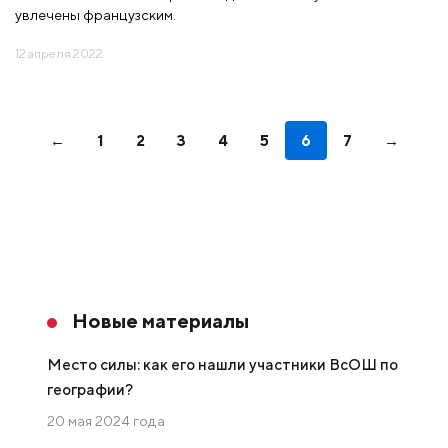
увлечены французским.
12 апреля 2022
←
1
2
3
4
5
6
7
→
Новые материалы
Место силы: как его нашли участники ВсОШ по
географии?
20 мая 2024 года