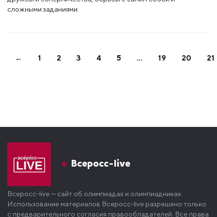
сложными заданиями.
←
1
2
3
4
5
…
19
20
21
Всеросс-live
Всеросс-live — сайт об олимпиадах и олимпиадниках.
Использование материалов Всеросс-live разрешено только
с предварительного согласия правообладателей. Все права