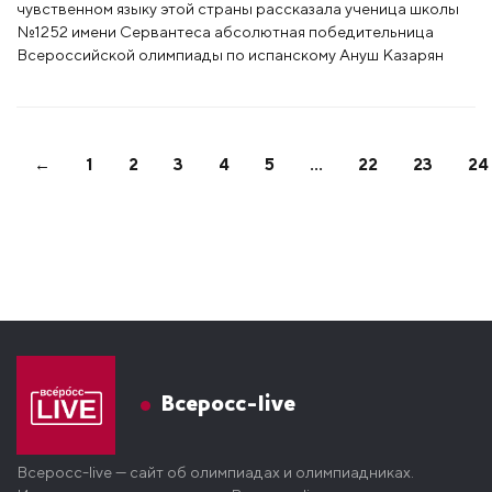
чувственном языку этой страны рассказала ученица школы
№1252 имени Сервантеса абсолютная победительница
Всероссийской олимпиады по испанскому Ануш Казарян
←
1
2
3
4
5
…
22
23
24
Всеросс-live
Всеросс-live — сайт об олимпиадах и олимпиадниках.