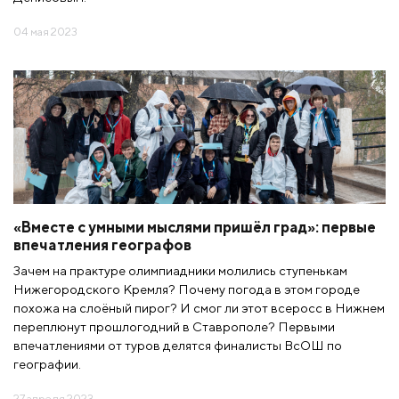
04 мая 2023
«Вместе с умными мыслями пришёл град»: первые
впечатления географов
Зачем на практуре олимпиадники молились ступенькам
Нижегородского Кремля? Почему погода в этом городе
похожа на слоёный пирог? И смог ли этот всеросс в Нижнем
переплюнут прошлогодний в Ставрополе? Первыми
впечатлениями от туров делятся финалисты ВсОШ по
географии.
27 апреля 2023