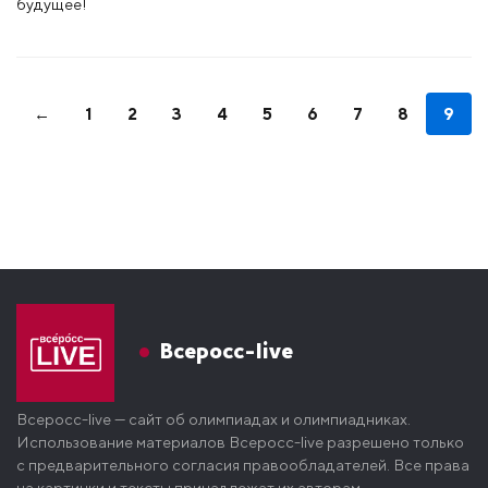
будущее!
←
1
2
3
4
5
6
7
8
9
Всеросс-live
Всеросс-live — сайт об олимпиадах и олимпиадниках.
Использование материалов Всеросс-live разрешено только
с предварительного согласия правообладателей. Все права
на картинки и тексты принадлежат их авторам.